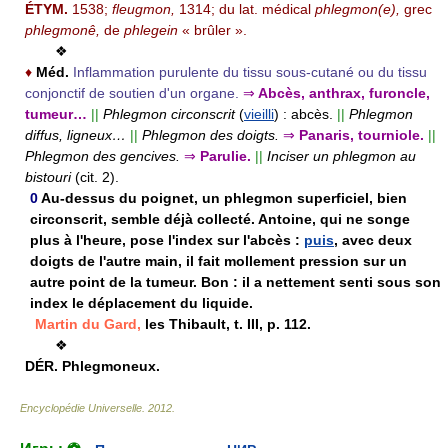
ÉTYM.
1538;
fleugmon,
1314; du lat. médical
phlegmon(e),
grec
phlegmonê,
de
phlegein
« brûler ».
❖
♦
Méd.
Inflammation purulente du tissu sous-cutané ou du tissu
conjonctif de soutien d'un organe.
⇒
Abcès, anthrax, furoncle,
tumeur…
||
Phlegmon circonscrit
(
vieilli
) :
abcès.
||
Phlegmon
diffus, ligneux…
||
Phlegmon des doigts.
⇒
Panaris, tourniole.
||
Phlegmon des gencives.
⇒
Parulie.
||
Inciser un phlegmon au
bistouri
(cit. 2).
0
Au-dessus du poignet, un phlegmon superficiel, bien
circonscrit, semble déjà collecté. Antoine, qui ne songe
plus à l'heure, pose l'index sur l'abcès :
puis
, avec deux
doigts de l'autre main, il fait mollement pression sur un
autre point de la tumeur. Bon : il a nettement senti sous son
index le déplacement du liquide.
Martin du Gard,
les Thibault, t. III, p. 112.
❖
DÉR.
Phlegmoneux.
Encyclopédie Universelle
.
2012
.