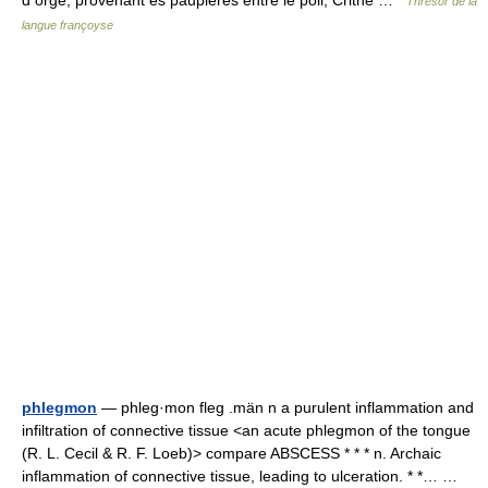
d orge, provenant és paupieres entre le poil, Crithe …
Thresor de la
langue françoyse
phlegmon
— phleg·mon fleg .män n a purulent inflammation and
infiltration of connective tissue <an acute phlegmon of the tongue
(R. L. Cecil & R. F. Loeb)> compare ABSCESS * * * n. Archaic
inflammation of connective tissue, leading to ulceration. * *… …