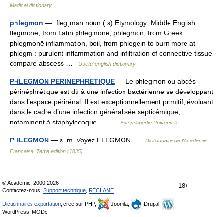
Medical dictionary
phlegmon
— ˈflegˌmän noun ( s) Etymology: Middle English
flegmone, from Latin phlegmone, phlegmon, from Greek
phlegmonē inflammation, boil, from phlegein to burn more at
phlegm : purulent inflammation and infiltration of connective tissue
compare abscess …
Useful english dictionary
PHLEGMON PÉRINÉPHRÉTIQUE
— Le phlegmon ou abcès
périnéphrétique est dû à une infection bactérienne se développant
dans l’espace périrénal. Il est exceptionnellement primitif, évoluant
dans le cadre d’une infection généralisée septicémique,
notamment à staphylocoque.… …
Encyclopédie Universelle
PHLEGMON
— s. m. Voyez FLEGMON …
Dictionnaire de l'Academie
Francaise, 7eme edition (1835)
© Academic, 2000-2026
18+
Contactez-nous:
Support technique
,
RÉCLAME
Dictionnaires exportation
, créé sur PHP,
Joomla,
Drupal,
WordPress, MODx.