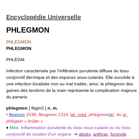
Encyclopédie Universelle
PHLEGMON
PHLEGMON
PHLEGMON
PHLEGM
Infection caractérisée par l’infiltration purulente diffuse du tissu
conjonctif dermique et des espaces sous-cutanés. Elle succède à
une infection localisée non ou mal traitée; ainsi, le phlegmon des
gaines des tendons de la main représente la complication majeure
du panaris.
phlegmon
[ flɛgmɔ̃ ]
n. m.
•
flegmon
1538;
fleugmon
1314;
lat. méd.
phlegmon(
e
),
du
gr.
phlegein
« brûler »
♦
Méd.
Inflammation purulente du tissu sous-cutané ou du tissu
conjonctif de soutien d'un organe.
⇒
abcès
,
anthrax
,
furoncle
.