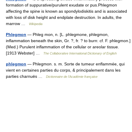
formation of suppurative/purulent exudate or pus.Phlegmon
affecting the spine is known as spondylodiskitis and is associated
with loss of disk height and endplate destruction. In adults, the
marrow …
Wikipedia
Phlegmon
— Phleg mon, n. [L. phlegmone, phlegmon,
inflammation beneath the skin, Gr. ?, fr. ? to burn: cf. F. phlegmon.]
(Med.) Purulent inflammation of the cellular or areolar tissue.
[1913 Webster] …
The Collaborative International Dictionary of English
phlegmon
— Phlegmon. s. m. Sorte de tumeur enflammée, qui
vient en certaines parties du corps, & principalement dans les
parties charnuës …
Dictionnaire de l'Académie française