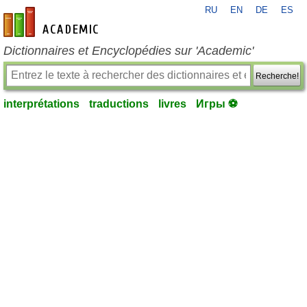
RU
EN
DE
ES
fr-academic.com
Dictionnaires et Encyclopédies sur 'Academic'
Recherche!
interprétations
traductions
livres
Игры ⚽