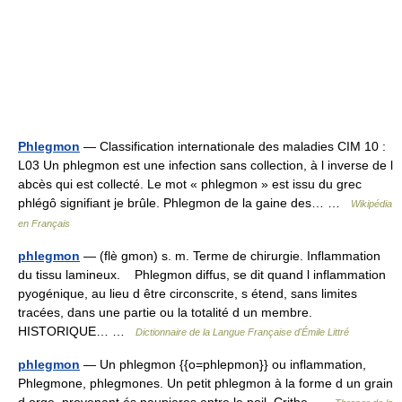
Phlegmon
— Classification internationale des maladies CIM 10 :
L03 Un phlegmon est une infection sans collection, à l inverse de l
abcès qui est collecté. Le mot « phlegmon » est issu du grec
phlégô signifiant je brûle. Phlegmon de la gaine des… …
Wikipédia
en Français
phlegmon
— (flè gmon) s. m. Terme de chirurgie. Inflammation
du tissu lamineux. Phlegmon diffus, se dit quand l inflammation
pyogénique, au lieu d être circonscrite, s étend, sans limites
tracées, dans une partie ou la totalité d un membre.
HISTORIQUE… …
Dictionnaire de la Langue Française d'Émile Littré
phlegmon
— Un phlegmon {{o=phlepmon}} ou inflammation,
Phlegmone, phlegmones. Un petit phlegmon à la forme d un grain