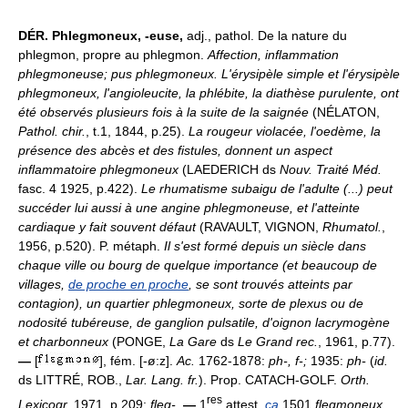
DÉR.
Phlegmoneux, -euse,
adj., pathol. De la nature du
phlegmon, propre au phlegmon.
Affection, inflammation
phlegmoneuse; pus phlegmoneux.
L'érysipèle simple et l'érysipèle
phlegmoneux, l'angioleucite, la phlébite, la diathèse purulente, ont
été observés plusieurs fois à la suite de la saignée
(NÉLATON,
Pathol. chir.
, t.1, 1844, p.25).
La rougeur violacée, l'oedème, la
présence des abcès et des fistules, donnent un aspect
inflammatoire phlegmoneux
(LAEDERICH ds
Nouv. Traité Méd.
fasc. 4 1925, p.422).
Le rhumatisme subaigu de l'adulte (...) peut
succéder lui aussi à une angine phlegmoneuse, et l'atteinte
cardiaque y fait souvent défaut
(RAVAULT, VIGNON,
Rhumatol.
,
1956, p.520). P. métaph.
Il s'est formé depuis un siècle dans
chaque ville ou bourg de quelque importance (et beaucoup de
villages,
de proche en proche
, se sont trouvés atteints par
contagion), un quartier phlegmoneux, sorte de plexus ou de
nodosité tubéreuse, de ganglion pulsatile, d'oignon lacrymogène
et charbonneux
(PONGE,
La Gare
ds
Le Grand rec.
, 1961, p.77).
—
[
], fém. [-ø:z].
Ac.
1762-1878:
ph-, f-;
1935:
ph-
(
id.
ds LITTRÉ, ROB.,
Lar. Lang. fr.
). Prop. CATACH-GOLF.
Orth.
res
Lexicogr.
1971, p.209:
fleg-
.
—
1
attest.
ca
1501
flegmoneux