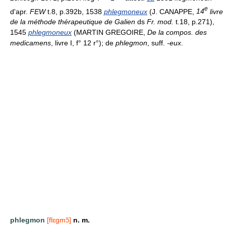
e
d'apr.
FEW
t.8, p.392b, 1538
phlegmoneux
(J. CANAPPE,
14
livre
de la méthode thérapeutique de Galien
ds
Fr. mod.
t.18, p.271),
1545
phlegmoneux
(MARTIN GREGOIRE,
De la compos. des
medicamens
, livre I, f° 12 r°); de
phlegmon
, suff.
-eux
.
phlegmon
[flɛgmɔ̃]
n. m.