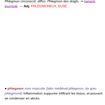
Phlegmon circonscrit, diffus. Phlegmon des doigts.
⇒
panaris
,
tourniole
.
—
Adj.
PHLEGMONEUX, EUSE
.
●
phlegmon
nom masculin
(latin médiéval
phlegmon
, du grec
phlegmonê
)
Inflammation suppurée infiltrant les tissus, et pouvant
se condenser en abcès.