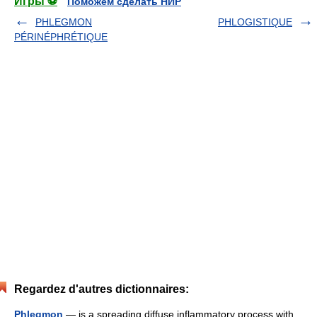
Игры ⚽
Поможем сделать НИР
PHLEGMON
PHLOGISTIQUE
PÉRINÉPHRÉTIQUE
Regardez d'autres dictionnaires:
Phlegmon
— is a spreading diffuse inflammatory process with