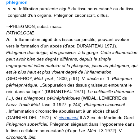
phlegmon
n.
m.
Infiltration purulente aiguë du tissu sous-cutané ou du tissu
conjonctif d'un organe. Phlegmon circonscrit, diffus.
⇒PHLEGMON, subst. masc.
PATHOLOGIE
A.
—Inflammation aiguë des tissus conjonctifs, pouvant évoluer
vers la formation d'un abcès (d'apr. DURANTEAU 1971).
Phlegmon des doigts, des gencives, à la gorge.
Cette inflammation
peut avoir bien des degrés différens, depuis le simple
engorgement inflammatoire et la phlogose, jusqu'au phlegmon, qui
est le plus haut et plus violent degré de l'inflammation
(GEOFFROY,
Méd. prat.
, 1800, p.91). V.
abcès
ex. 1.
Phlegmon
périnéphrétique.
,,Suppuration des tissus graisseux entourant le
rein dans sa loge`` (DURANTEAU 1971).
Le colibacille détermine
(...), des phlegmons périnéphrétiques
(WIDAL, LEMIERRE ds
Nouv. Traité Méd.
fasc. 3 1927, p.244).
Phlegmon circonscrit.
,,Inflammation circonscrite aboutissant à un abcès chaud``
(GARNIER-DEL. 1972). V.
circonscrit
II A 2 ex. de Martin du Gard.
Phlegmon superficiel.
Phlegmon siégeant dans l'hypoderme dans
le tissu cellulaire sous-cutané (d'apr.
Lar. Méd.
t.3 1972). V.
circonscrit, ibid.