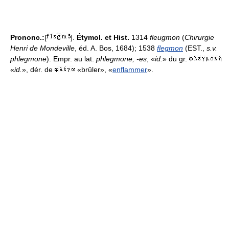
Prononc.:
[
].
Étymol. et Hist.
1314
fleugmon
(
Chirurgie
Henri de Mondeville
, éd. A. Bos, 1684); 1538
flegmon
(EST.,
s.v.
phlegmone
). Empr. au lat.
phlegmone, -es
, «
id.
» du gr.
«
id.
», dér. de
«brûler», «
enflammer
».